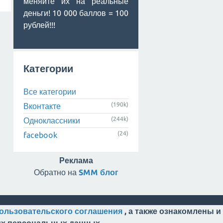
меняйте их на реальные
деньги! 10 000 баллов = 100
рублей!!!
Категории
Все категории
(190k)
Вконтакте
(244k)
Одноклассники
(24)
facebook
Реклама
Обратно на
SMM блог
ользовательского соглашения
, а также ознакомлены и
оих персональных данных.