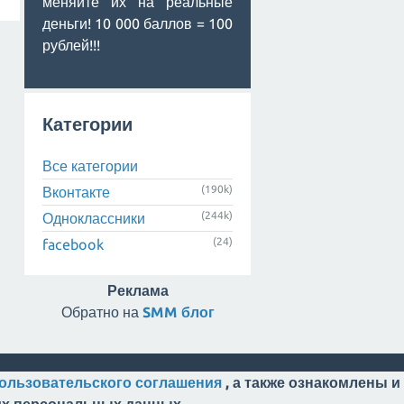
меняйте их на реальные
деньги! 10 000 баллов = 100
рублей!!!
Категории
Все категории
(190k)
Вконтакте
(244k)
Одноклассники
(24)
facebook
Реклама
Обратно на
SMM блог
ользовательского соглашения
, а также ознакомлены и
оих персональных данных.