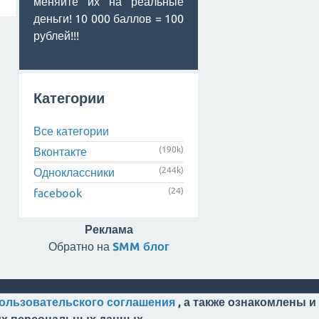
меняйте их на реальные
деньги! 10 000 баллов = 100
рублей!!!
Категории
Все категории
(190k)
Вконтакте
(244k)
Одноклассники
(24)
facebook
Реклама
Обратно на
SMM блог
ользовательского соглашения
, а также ознакомлены и
оих персональных данных.