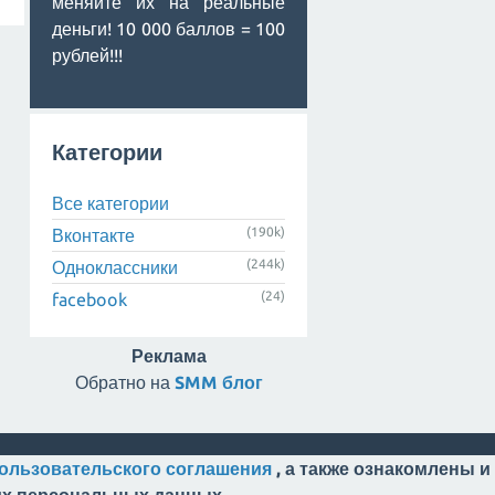
меняйте их на реальные
деньги! 10 000 баллов = 100
рублей!!!
Категории
Все категории
(190k)
Вконтакте
(244k)
Одноклассники
(24)
facebook
Реклама
Обратно на
SMM блог
ользовательского соглашения
, а также ознакомлены и
оих персональных данных.