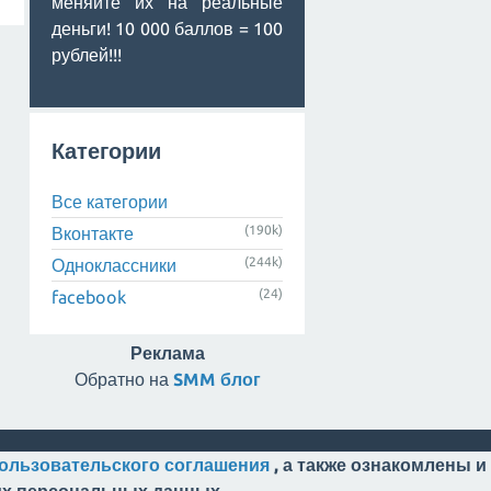
меняйте их на реальные
деньги! 10 000 баллов = 100
рублей!!!
Категории
Все категории
(190k)
Вконтакте
(244k)
Одноклассники
(24)
facebook
Реклама
Обратно на
SMM блог
ользовательского соглашения
, а также ознакомлены и
оих персональных данных.