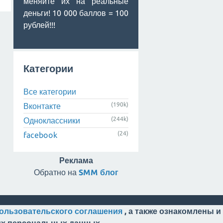
меняйте их на реальные
деньги! 10 000 баллов = 100
рублей!!!
Категории
Все категории
(190k)
Вконтакте
(244k)
Одноклассники
(24)
facebook
Реклама
Обратно на
SMM блог
ользовательского соглашения
, а также ознакомлены и
оих персональных данных.