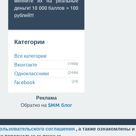
меняйте их на реальные
деньги! 10 000 баллов = 100
рублей!!!
Категории
Все категории
(190k)
Вконтакте
(244k)
Одноклассники
(24)
facebook
Реклама
Обратно на
SMM блог
ользовательского соглашения
, а также ознакомлены и
оих персональных данных.