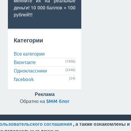
меняйте их на реальные
деньги! 10 000 баллов = 100
рублей!!!
Категории
Все категории
(190k)
Вконтакте
(244k)
Одноклассники
(24)
facebook
Реклама
Обратно на
SMM блог
ользовательского соглашения
, а также ознакомлены и
оих персональных данных.