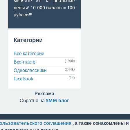
меняйте их на реальные
деньги! 10 000 баллов = 100
рублей!!!
Категории
Все категории
(190k)
Вконтакте
(244k)
Одноклассники
(24)
facebook
Реклама
Обратно на
SMM блог
ользовательского соглашения
, а также ознакомлены и
оих персональных данных.