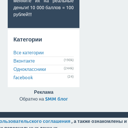
меняйте их на реальные
деньги! 10 000 баллов = 100
рублей!!!
Категории
Все категории
(190k)
Вконтакте
(244k)
Одноклассники
(24)
facebook
Реклама
Обратно на
SMM блог
ользовательского соглашения
, а также ознакомлены и
оих персональных данных.