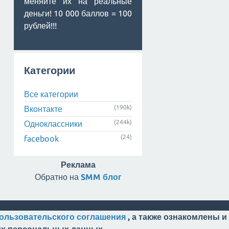
меняйте их на реальные
деньги! 10 000 баллов = 100
рублей!!!
Категории
Все категории
(190k)
Вконтакте
(244k)
Одноклассники
(24)
facebook
Реклама
Обратно на
SMM блог
ользовательского соглашения
, а также ознакомлены и
оих персональных данных.