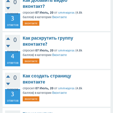
Как добавить видео
0
вконтакт?
спросил
07 Июль, 20
от
smmvopros
(
4.8k
голосов
3
баллов)
в категории
Вконтакте
вконтакте
ответов
Как раскрутить группу
0
вконтакте?
спросил
07 Июль, 20
от
smmvopros
(
4.8k
голосов
4
баллов)
в категории
Вконтакте
вконтакте
ответов
Как создать страницу
0
вконтакте
спросил
07 Июль, 20
от
smmvopros
(
4.8k
голосов
3
баллов)
в категории
Вконтакте
вконтакте
ответов