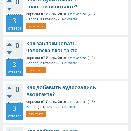
0
голосов вконтакте?
спросил
07 Июль, 20
от
smmvopros
(
4.8k
голосов
3
баллов)
в категории
Вконтакте
вконтакте
ответов
Как заблокировать
0
человека вконтакте
спросил
07 Июль, 20
от
smmvopros
(
4.8k
голосов
3
баллов)
в категории
Вконтакте
вконтакте
ответов
Как добавить аудиозапись
0
вконтакте?
спросил
07 Июль, 20
от
smmvopros
(
4.8k
голосов
3
баллов)
в категории
Вконтакте
вконтакте
ответов