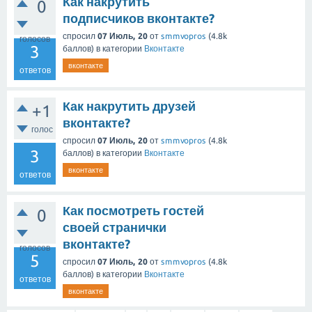
Как накрутить
0
подписчиков вконтакте?
спросил
07 Июль, 20
от
smmvopros
(
4.8k
голосов
3
баллов)
в категории
Вконтакте
вконтакте
ответов
Как накрутить друзей
+1
вконтакте?
голос
спросил
07 Июль, 20
от
smmvopros
(
4.8k
3
баллов)
в категории
Вконтакте
вконтакте
ответов
Как посмотреть гостей
0
своей странички
вконтакте?
голосов
5
спросил
07 Июль, 20
от
smmvopros
(
4.8k
баллов)
в категории
Вконтакте
ответов
вконтакте