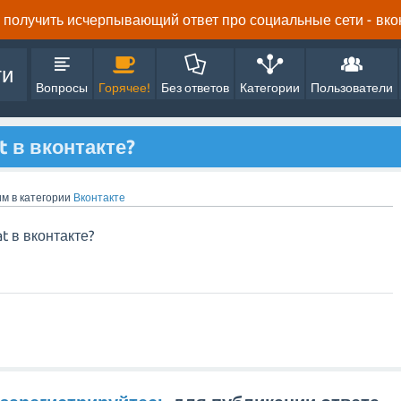
получить исчерпывающий ответ про социальные сети - вконта
ти
Вопросы
Горячее!
Без ответов
Категории
Пользователи
t в вконтакте?
им
в категории
Вконтакте
at в вконтакте?