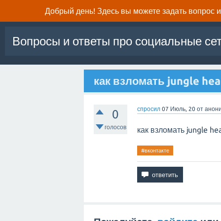
Добрый день! Здесь вы можете задать вопрос и 
Вопросы и ответы про социальные се
как взломать jungle hea
спросил
07 Июль, 20
от
анон
0
голосов
как взломать jungle he
#вконтакте