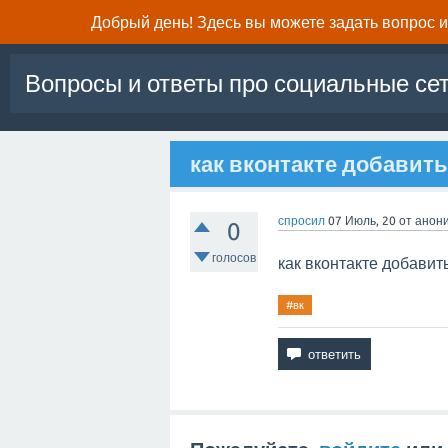
Добрый день! Здесь вы можете задать вопрос и 
Вопросы и ответы про социальные се
как вконтакте добавит
спросил
07 Июль, 20
от
анон
0
голосов
как вконтакте добавит
#вк