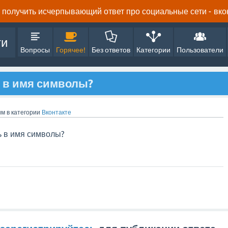
получить исчерпывающий ответ про социальные сети - вконта
ти
Вопросы
Горячее!
Без ответов
Категории
Пользователи
ь в имя символы?
им
в категории
Вконтакте
ь в имя символы?