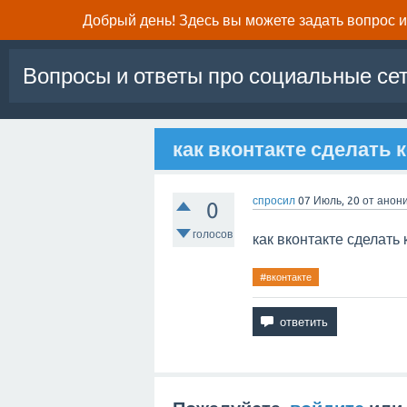
Добрый день! Здесь вы можете задать вопрос и 
Вопросы и ответы про социальные се
как вконтакте сделать 
спросил
07 Июль, 20
от
анон
0
голосов
как вконтакте сделать
#вконтакте