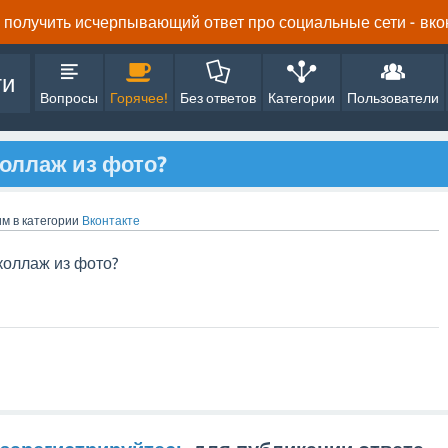
получить исчерпывающий ответ про социальные сети - вконта
ти
Вопросы
Горячее!
Без ответов
Категории
Пользователи
коллаж из фото?
им
в категории
Вконтакте
 коллаж из фото?