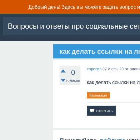
Добрый день! Здесь вы можете задать вопрос и 
Вопросы и ответы про социальные се
как делать ссылки на 
спросил
07 Июль, 20
от
анон
0
голосов
как делать ссылки на 
#вконтакте