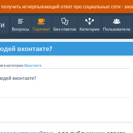
получить исчерпывающий ответ про социальные сети - вконта
ти
Вопросы
Горячее!
Без ответов
Категории
Пользователи
людей вконтакте?
им
в категории
Вконтакте
людей вконтакте?