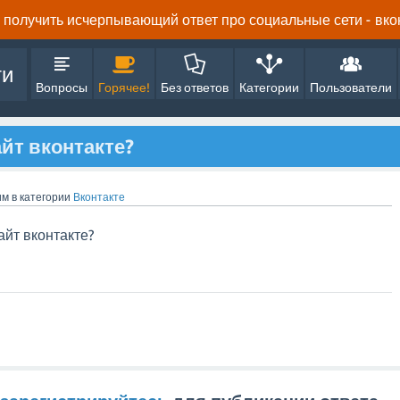
получить исчерпывающий ответ про социальные сети - вконта
ти
Вопросы
Горячее!
Без ответов
Категории
Пользователи
айт вконтакте?
им
в категории
Вконтакте
айт вконтакте?