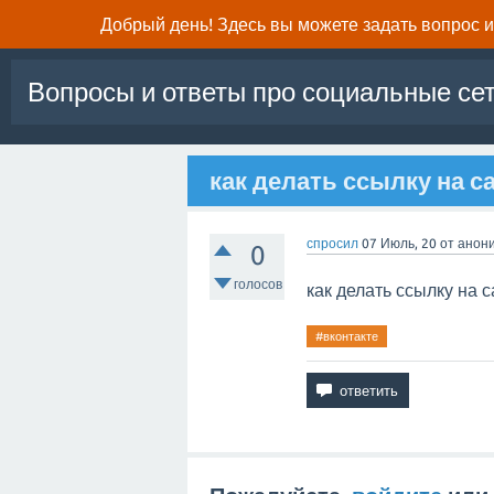
Добрый день! Здесь вы можете задать вопрос и 
Вопросы и ответы про социальные се
как делать ссылку на с
спросил
07 Июль, 20
от
анон
0
голосов
как делать ссылку на с
#вконтакте