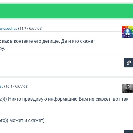
anosuchus
(
11.7k
баллов)
как в контакте его детище. Да и кто скажет
ру.
et
(
10.1k
баллов)
ь:))) Никто правдивую информацию Вам не скажет, вот так
го)) может и скажет)