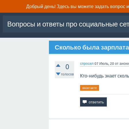
Добрый день! Здесь вы можете задать вопрос и 
Вопросы и ответы про социальные се
Сколько была зарплата
спросил
07 Июль, 20
от
анон
0
голосов
Кто-нибудь знает скол
вконтакте