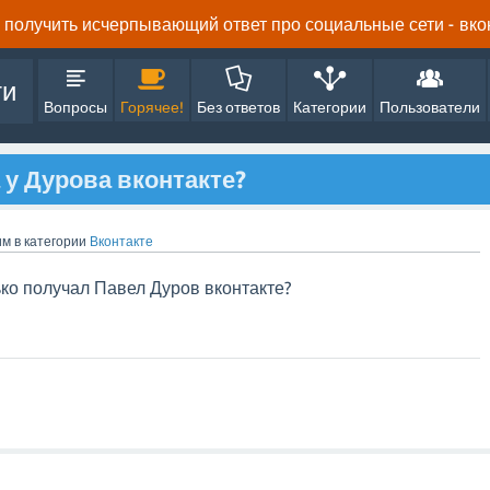
получить исчерпывающий ответ про социальные сети - вконта
ти
Вопросы
Горячее!
Без ответов
Категории
Пользователи
 у Дурова вконтакте?
им
в категории
Вконтакте
ько получал Павел Дуров вконтакте?