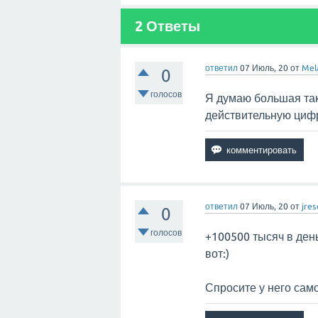
2
Ответы
ответил
07 Июль, 20
от
Mel
0
голосов
Я думаю большая так 
действительную циф
ответил
07 Июль, 20
от
jres
0
голосов
+100500 тысяч в ден
вот:)
Спросите у него само