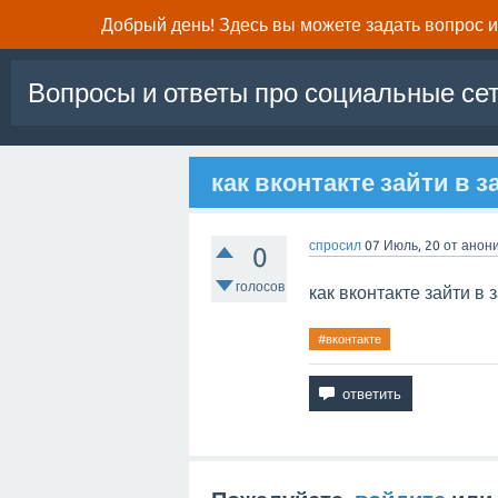
Добрый день! Здесь вы можете задать вопрос и 
Вопросы и ответы про социальные се
как вконтакте зайти в з
спросил
07 Июль, 20
от
анон
0
голосов
как вконтакте зайти в 
#вконтакте