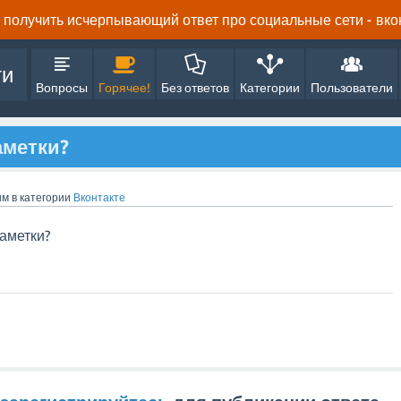
получить исчерпывающий ответ про социальные сети - вконта
ти
Вопросы
Горячее!
Без ответов
Категории
Пользователи
аметки?
им
в категории
Вконтакте
заметки?