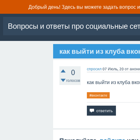
Добрый день! Здесь вы можете задать вопрос и 
Вопросы и ответы про социальные се
как выйти из клуба вко
спросил
07 Июль, 20
от
анон
0
голосов
как выйти из клуба вко
#вконтакте