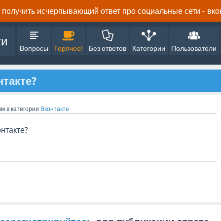
получить исчерпывающий ответ про социальные сети - вконта
ти
Вопросы
Горячее!
Без ответов
Категории
Пользователи
нтакте?
им
в категории
Вконтакте
онтакте?