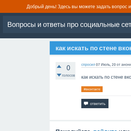
Добрый день! Здесь вы можете задать вопрос и 
Вопросы и ответы про социальные се
как искать по стене вко
спросил
07 Июль, 20
от
анон
0
голосов
как искать по стене вк
#вконтакте