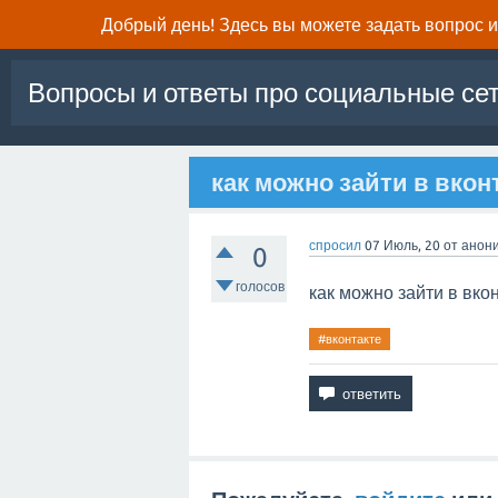
Добрый день! Здесь вы можете задать вопрос и 
Вопросы и ответы про социальные се
как можно зайти в вкон
спросил
07 Июль, 20
от
анон
0
голосов
как можно зайти в вко
#вконтакте