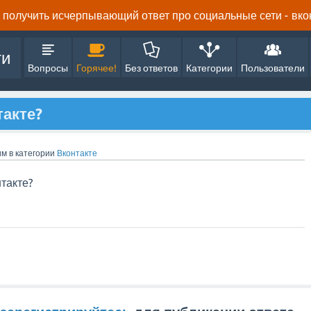
получить исчерпывающий ответ про социальные сети - вконта
ти
Вопросы
Горячее!
Без ответов
Категории
Пользователи
такте?
им
в категории
Вконтакте
нтакте?