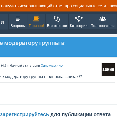
получить исчерпывающий ответ про социальные сети - вконта
ти
Вопросы
Горячее!
Без ответов
Категории
Пользователи
е модератору группы в
n
(
4.9m
баллов)
в категории
Одноклассники
ие модератору группы в одноклассниках??
зарегистрируйтесь
для публикации ответа