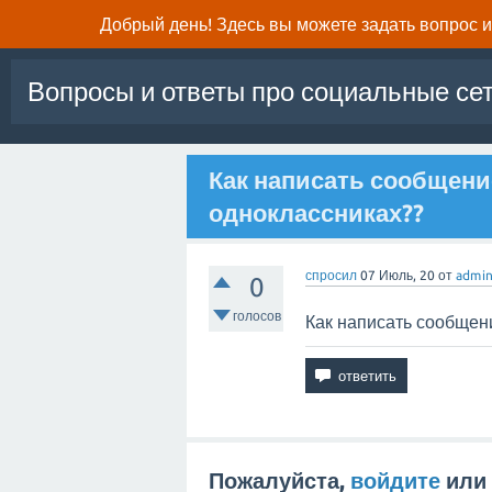
Добрый день! Здесь вы можете задать вопрос и 
Вопросы и ответы про социальные се
Как написать сообщени
одноклассниках??
спросил
07 Июль, 20
от
admi
0
голосов
Как написать сообщен
Пожалуйста,
войдите
или