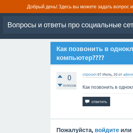
Добрый день! Здесь вы можете задать вопрос и 
Вопросы и ответы про социальные се
Как позвонить в однок
компьютер????
спросил
07 Июль, 20
от
admi
0
голосов
Как позвонить в однок
Пожалуйста,
войдите
или