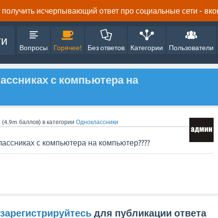
получить исчерпывающий ответ про социальные сети - вконта
ти
Вопросы
Горячее!
Без ответов
Категории
Пользователи
лассниках с компьютера на
n
(
4.9m
баллов)
в категории
Одноклассники
лассниках с компьютера на компьютер????
зарегистрируйтесь
для публикации ответа