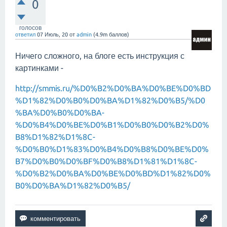
0
голосов
ответил
07 Июль, 20
от
admin
(
4.9m
баллов)
Ничего сложного, на блоге есть инструкция с
картинками -
http://smmis.ru/%D0%B2%D0%BA%D0%BE%D0%BD
%D1%82%D0%B0%D0%BA%D1%82%D0%B5/%D0
%BA%D0%B0%D0%BA-
%D0%B4%D0%BE%D0%B1%D0%B0%D0%B2%D0%
B8%D1%82%D1%8C-
%D0%B0%D1%83%D0%B4%D0%B8%D0%BE%D0%
B7%D0%B0%D0%BF%D0%B8%D1%81%D1%8C-
%D0%B2%D0%BA%D0%BE%D0%BD%D1%82%D0%
B0%D0%BA%D1%82%D0%B5/