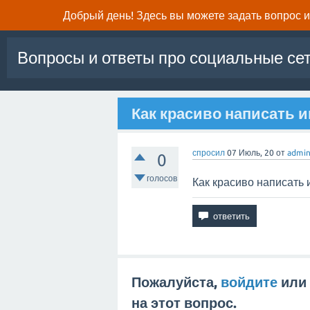
Добрый день! Здесь вы можете задать вопрос и 
Вопросы и ответы про социальные се
Как красиво написать и
спросил
07 Июль, 20
от
admi
0
голосов
Как красиво написать 
Пожалуйста,
войдите
или
на этот вопрос.