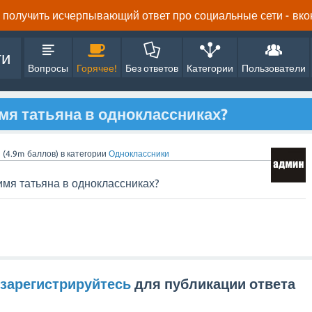
получить исчерпывающий ответ про социальные сети - вконта
ти
Вопросы
Горячее!
Без ответов
Категории
Пользователи
мя татьяна в одноклассниках?
n
(
4.9m
баллов)
в категории
Одноклассники
имя татьяна в одноклассниках?
зарегистрируйтесь
для публикации ответа