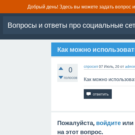
Добрый день! Здесь вы можете задать вопрос и 
Вопросы и ответы про социальные се
Как можно использоват
спросил
07 Июль, 20
от
admi
0
голосов
Как можно использоват
Пожалуйста,
войдите
или
на этот вопрос.