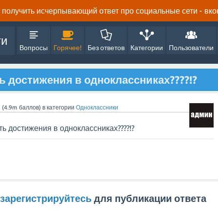
получить исчерпывающий ответ про социальные сети - вконта
ти
Вопросы
Горячее!
Без ответов
Категории
Пользователи
ь достижения в одноклассниках????!?
n
(
4.9m
баллов)
в категории
Одноклассники
ь достижения в одноклассниках????!?
зарегистрируйтесь
для публикации ответа