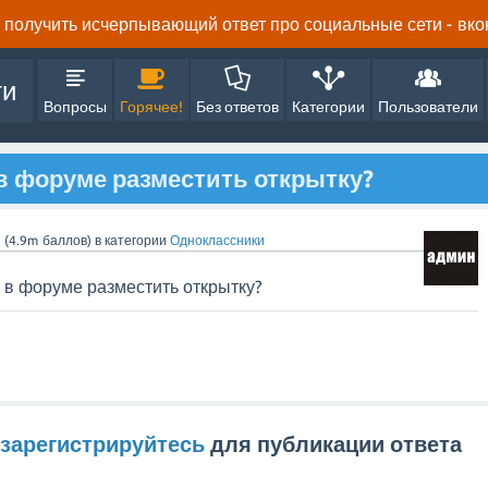
получить исчерпывающий ответ про социальные сети - вконта
ти
Вопросы
Горячее!
Без ответов
Категории
Пользователи
 в форуме разместить открытку?
n
(
4.9m
баллов)
в категории
Одноклассники
 в форуме разместить открытку?
зарегистрируйтесь
для публикации ответа