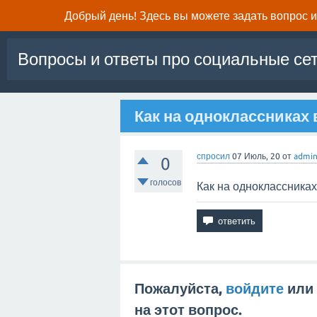
Добрый день! Здесь вы можете задать вопрос и 
Вопросы и ответы про социальные се
Как на одноклассниках
спросил
07 Июль, 20
от
admi
0
голосов
Как на одноклассниках
Пожалуйста,
войдите
или
на этот вопрос.