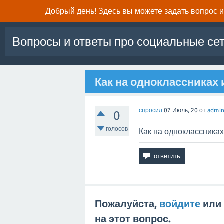
Добрый день! Здесь вы можете задать вопрос и 
Вопросы и ответы про социальные се
Как на одноклассниках
спросил
07 Июль, 20
от
admi
0
голосов
Как на одноклассника
Пожалуйста,
войдите
или
на этот вопрос.