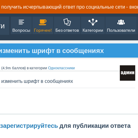
получить исчерпывающий ответ про социальные сети - вконта
ти
Вопросы
Горячее!
Без ответов
Категории
Пользователи
 изменить шрифт в сообщениях
n
(
4.9m
баллов)
в категории
Одноклассники
х изменить шрифт в сообщениях
зарегистрируйтесь
для публикации ответа