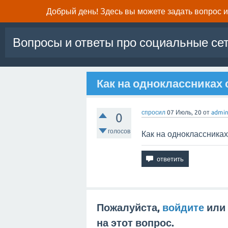
Добрый день! Здесь вы можете задать вопрос и 
Вопросы и ответы про социальные се
Как на одноклассниках 
спросил
07 Июль, 20
от
admi
0
голосов
Как на одноклассниках
Пожалуйста,
войдите
или
на этот вопрос.