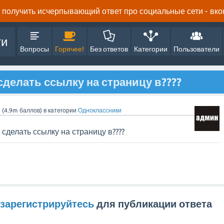
получить исчерпывающий ответ про социальные сети - вконта
ти
Вопросы
Горячее!
Без ответов
Категории
Пользователи
сделать ссылку на страницу в????
n
(
4.9m
баллов)
в категории
Одноклассники
 сделать ссылку на страницу в????
зарегистрируйтесь
для публикации ответа