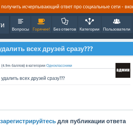
получить исчерпывающий ответ про социальные сети - вконта
ти
Вопросы
Горячее!
Без ответов
Категории
Пользователи
удалить всех друзей сразу???
n
(
4.9m
баллов)
в категории
Одноклассники
 удалить всех друзей сразу???
зарегистрируйтесь
для публикации ответа