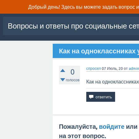
Добрый день! Здесь вы можете задать вопрос и 
Вопросы и ответы про социальные се
Как на одноклассниках 
спросил
07 Июль, 20
от
admi
0
голосов
Как на одноклассниках
Пожалуйста,
войдите
или
на этот вопрос.