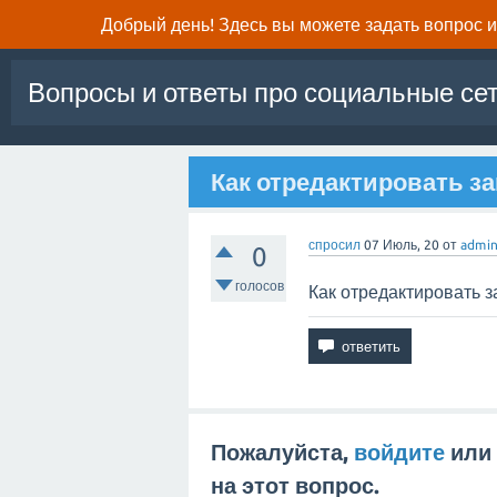
Добрый день! Здесь вы можете задать вопрос и 
Вопросы и ответы про социальные се
Как отредактировать за
спросил
07 Июль, 20
от
admi
0
голосов
Как отредактировать з
Пожалуйста,
войдите
или
на этот вопрос.