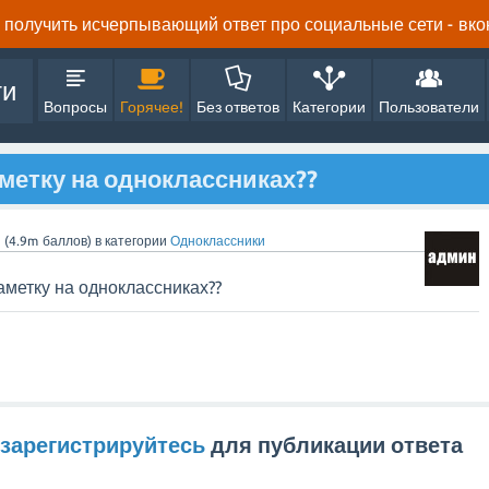
получить исчерпывающий ответ про социальные сети - вконта
ти
Вопросы
Горячее!
Без ответов
Категории
Пользователи
метку на одноклассниках??
n
(
4.9m
баллов)
в категории
Одноклассники
аметку на одноклассниках??
зарегистрируйтесь
для публикации ответа