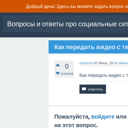
Добрый день! Здесь вы можете задать вопрос и 
Вопросы и ответы про социальные се
Как передать видео с 
спросил
07 Июль, 20
от
admi
0
голосов
Как передать видео с 
Пожалуйста,
войдите
или
на этот вопрос.