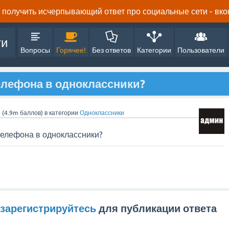
получить исчерпывающий ответ про социальные сети - вконта
ти
Вопросы
Горячее!
Без ответов
Категории
Пользователи
телефона в одноклассники?
n
(
4.9m
баллов)
в категории
Одноклассники
телефона в одноклассники?
зарегистрируйтесь
для публикации ответа