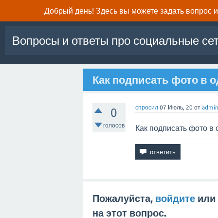
Добрый день! Здесь вы можете задать вопрос и 
Вопросы и ответы про социальные се
Как подписать фото в 
спросил
07 Июль, 20
от
admi
0
голосов
Как подписать фото в 
Пожалуйста,
войдите
или
на этот вопрос.