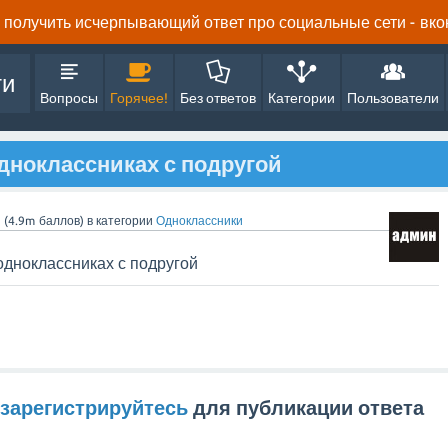
получить исчерпывающий ответ про социальные сети - вконта
ти
Вопросы
Горячее!
Без ответов
Категории
Пользователи
одноклассниках с подругой
n
(
4.9m
баллов)
в категории
Одноклассники
одноклассниках с подругой
зарегистрируйтесь
для публикации ответа