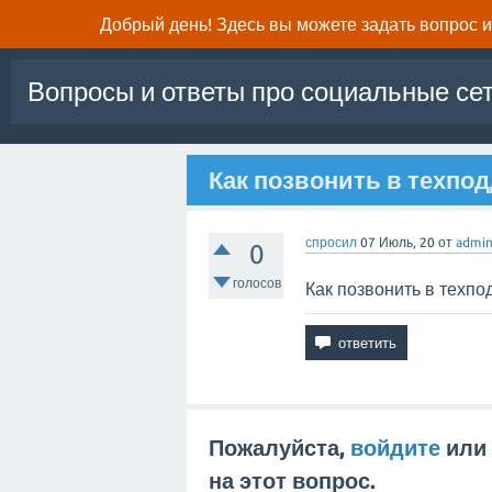
Добрый день! Здесь вы можете задать вопрос и 
Вопросы и ответы про социальные се
Как позвонить в техпо
спросил
07 Июль, 20
от
admi
0
голосов
Как позвонить в техпо
Пожалуйста,
войдите
или
на этот вопрос.