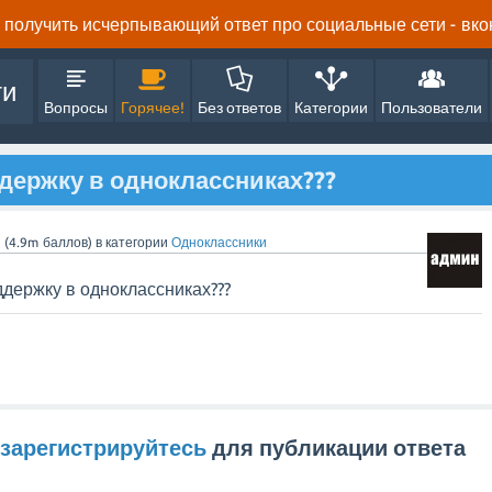
получить исчерпывающий ответ про социальные сети - вконта
ти
Вопросы
Горячее!
Без ответов
Категории
Пользователи
ддержку в одноклассниках???
n
(
4.9m
баллов)
в категории
Одноклассники
ддержку в одноклассниках???
зарегистрируйтесь
для публикации ответа