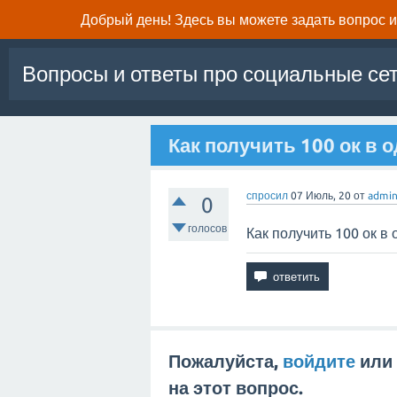
Добрый день! Здесь вы можете задать вопрос и 
Вопросы и ответы про социальные се
Как получить 100 ок в 
спросил
07 Июль, 20
от
admi
0
голосов
Как получить 100 ок в
Пожалуйста,
войдите
или
на этот вопрос.