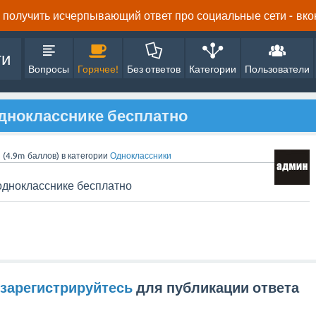
получить исчерпывающий ответ про социальные сети - вконта
ти
Вопросы
Горячее!
Без ответов
Категории
Пользователи
однокласснике бесплатно
n
(
4.9m
баллов)
в категории
Одноклассники
 однокласснике бесплатно
зарегистрируйтесь
для публикации ответа