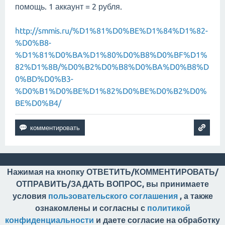
помощь. 1 аккаунт = 2 рубля.
http://smmis.ru/%D1%81%D0%BE%D1%84%D1%82-
%D0%B8-
%D1%81%D0%BA%D1%80%D0%B8%D0%BF%D1%
82%D1%8B/%D0%B2%D0%B8%D0%BA%D0%B8%D
0%BD%D0%B3-
%D0%B1%D0%BE%D1%82%D0%BE%D0%B2%D0%
BE%D0%B4/
Нажимая на кнопку ОТВЕТИТЬ/КОММЕНТИРОВАТЬ/
ОТПРАВИТЬ/ЗАДАТЬ ВОПРОС, вы принимаете
условия
пользовательского соглашения
, а также
ознакомлены и согласны с
политикой
конфиденциальности
и даете согласие на обработку