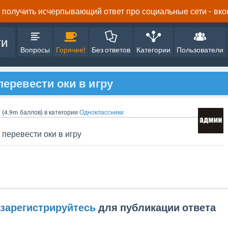
получить исчерпывающий ответ про социальные сети - вконта
ти
Вопросы
Горячее!
Без ответов
Категории
Пользователи
перевести оки в игру
n
(
4.9m
баллов)
в категории
Одноклассники
 перевести оки в игру
зарегистрируйтесь
для публикации ответа