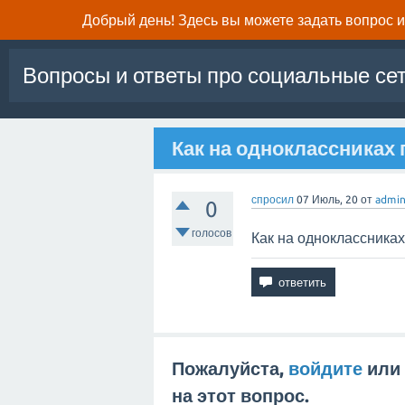
Добрый день! Здесь вы можете задать вопрос и 
Вопросы и ответы про социальные се
Как на одноклассниках 
спросил
07 Июль, 20
от
admi
0
голосов
Как на одноклассниках
Пожалуйста,
войдите
или
на этот вопрос.