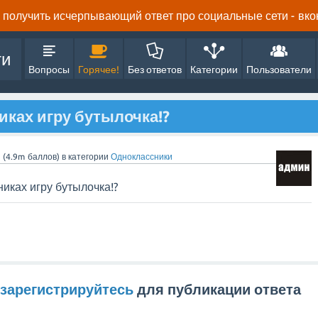
получить исчерпывающий ответ про социальные сети - вконта
ти
Вопросы
Горячее!
Без ответов
Категории
Пользователи
иках игру бутылочка!?
n
(
4.9m
баллов)
в категории
Одноклассники
никах игру бутылочка!?
зарегистрируйтесь
для публикации ответа