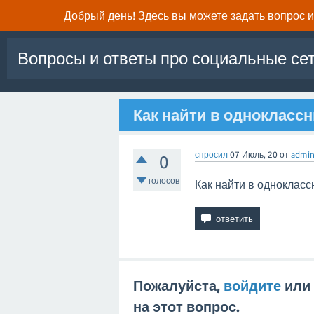
Добрый день! Здесь вы можете задать вопрос и 
Вопросы и ответы про социальные се
Как найти в одноклассн
спросил
07 Июль, 20
от
admi
0
голосов
Как найти в однокласс
Пожалуйста,
войдите
или
на этот вопрос.