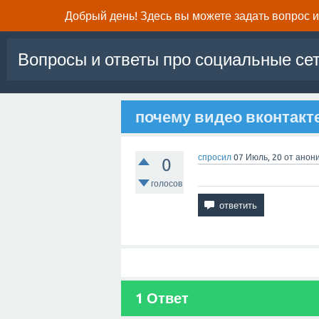
Добрый день! Здесь вы можете задать вопрос и 
Вопросы и ответы про социальные се
почему видео вконтакт
спросил
07 Июль, 20
от
анон
0
голосов
1
Ответ