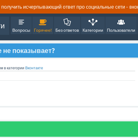
получить исчерпывающий ответ про социальные сети - вконта
ти
Вопросы
Горячее!
Без ответов
Категории
Пользователи
е не показывает?
им
в категории
Вконтакте