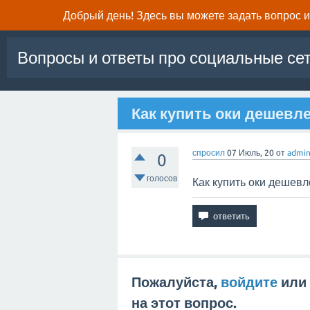
Добрый день! Здесь вы можете задать вопрос и 
Вопросы и ответы про социальные се
Как купить оки дешевле
спросил
07 Июль, 20
от
admi
0
голосов
Как купить оки дешевл
Пожалуйста,
войдите
или
на этот вопрос.