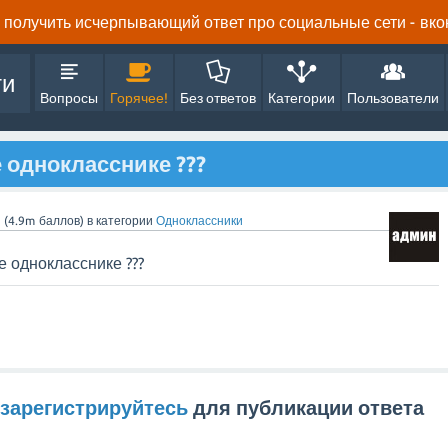
получить исчерпывающий ответ про социальные сети - вконта
ти
Вопросы
Горячее!
Без ответов
Категории
Пользователи
 однокласснике ???
n
(
4.9m
баллов)
в категории
Одноклассники
е однокласснике ???
зарегистрируйтесь
для публикации ответа