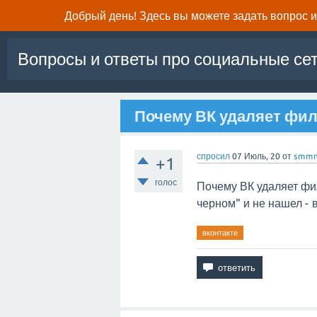
Добрый день! Здесь вы можете задать вопрос и 
Вопросы и ответы про социальные се
Почему ВК удаляет фил
спросил
07 Июль, 20
от
smmn
+1
голос
Почему ВК удаляет фи
черном" и не нашел -
вконтакте