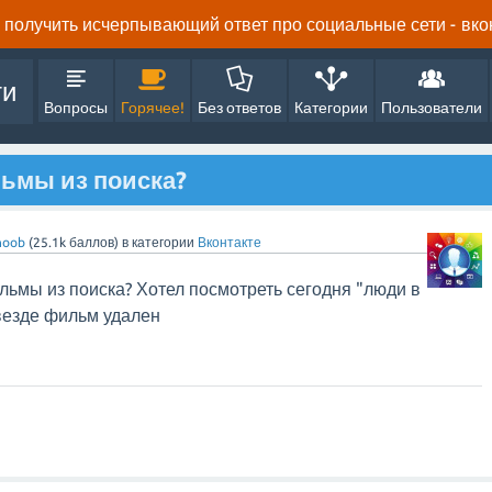
получить исчерпывающий ответ про социальные сети - вконта
ти
Вопросы
Горячее!
Без ответов
Категории
Пользователи
ьмы из поиска?
oob
(
25.1k
баллов)
в категории
Вконтакте
льмы из поиска? Хотел посмотреть сегодня "люди в
 везде фильм удален