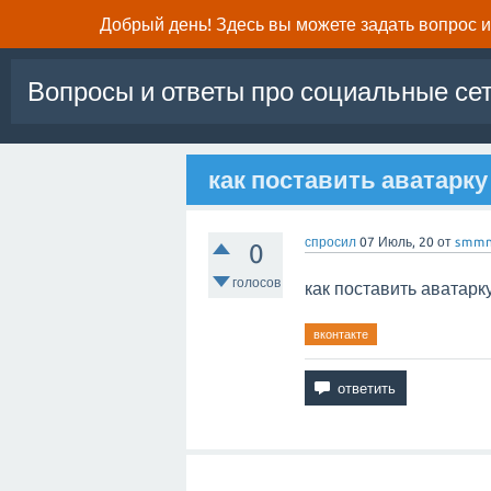
Добрый день! Здесь вы можете задать вопрос и 
Вопросы и ответы про социальные се
как поставить аватарку
спросил
07 Июль, 20
от
smmn
0
голосов
как поставить аватарку
вконтакте