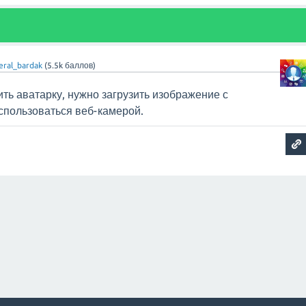
eral_bardak
(
5.5k
баллов)
ить аватарку, нужно загрузить изображение с
спользоваться веб-камерой.