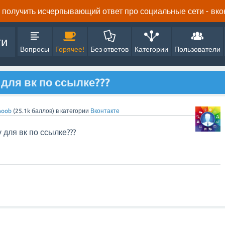
получить исчерпывающий ответ про социальные сети - вконта
ти
Вопросы
Горячее!
Без ответов
Категории
Пользователи
 для вк по ссылке???
oob
(
25.1k
баллов)
в категории
Вконтакте
 для вк по ссылке???