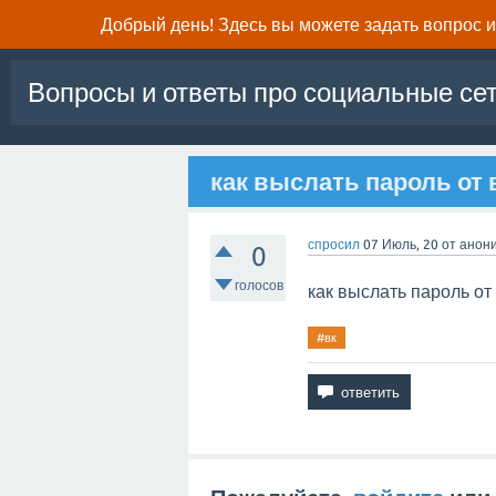
Добрый день! Здесь вы можете задать вопрос и 
Вопросы и ответы про социальные се
как выслать пароль от в
спросил
07 Июль, 20
от
анон
0
голосов
как выслать пароль от 
#вк