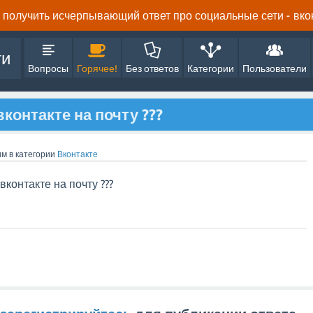
получить исчерпывающий ответ про социальные сети - вконта
ти
Вопросы
Горячее!
Без ответов
Категории
Пользователи
контакте на почту ???
им
в категории
Вконтакте
вконтакте на почту ???