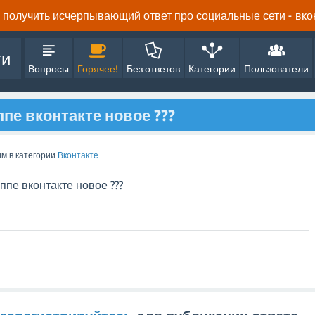
получить исчерпывающий ответ про социальные сети - вконта
ти
Вопросы
Горячее!
Без ответов
Категории
Пользователи
ппе вконтакте новое ???
им
в категории
Вконтакте
ппе вконтакте новое ???