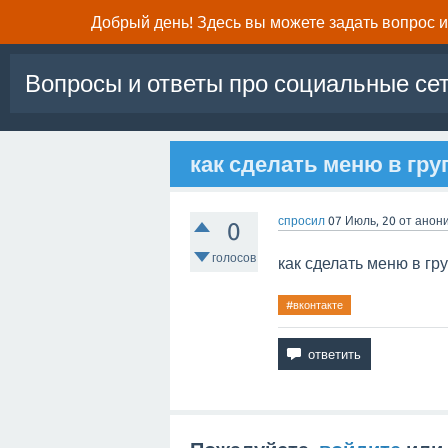
Добрый день! Здесь вы можете задать вопрос и 
Вопросы и ответы про социальные се
как сделать меню в гру
спросил
07 Июль, 20
от
анон
0
голосов
как сделать меню в гру
#вконтакте