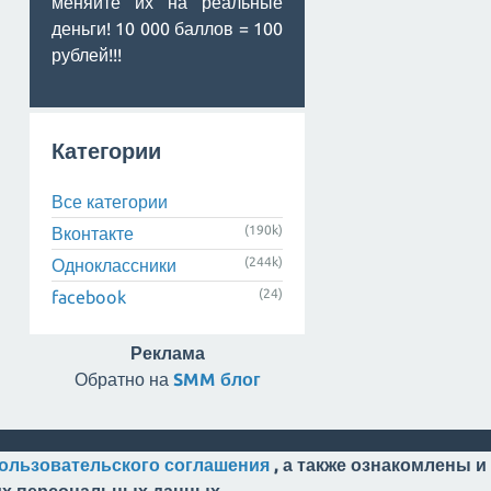
меняйте их на реальные
деньги! 10 000 баллов = 100
рублей!!!
Категории
Все категории
(190k)
Вконтакте
(244k)
Одноклассники
(24)
facebook
Реклама
Обратно на
SMM блог
ользовательского соглашения
, а также ознакомлены и
оих персональных данных.