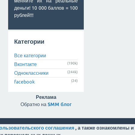
меняйте их на реальные
деньги! 10 000 баллов = 100
рублей!!!
Категории
Все категории
(190k)
Вконтакте
(244k)
Одноклассники
(24)
facebook
Реклама
Обратно на
SMM блог
ользовательского соглашения
, а также ознакомлены и
оих персональных данных.