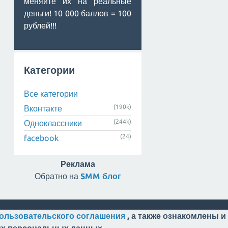
меняйте их на реальные
деньги! 10 000 баллов = 100
рублей!!!
Категории
Все категории
(190k)
Вконтакте
(244k)
Одноклассники
(24)
facebook
Реклама
Обратно на
SMM блог
ользовательского соглашения
, а также ознакомлены и
оих персональных данных.