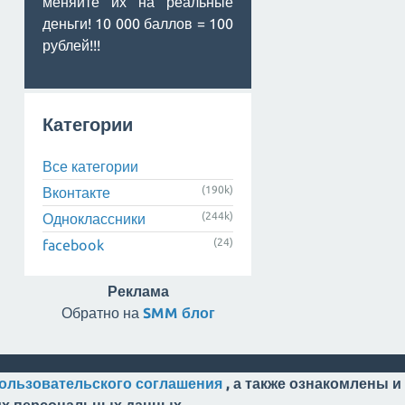
меняйте их на реальные
деньги! 10 000 баллов = 100
рублей!!!
Категории
Все категории
(190k)
Вконтакте
(244k)
Одноклассники
(24)
facebook
Реклама
Обратно на
SMM блог
ользовательского соглашения
, а также ознакомлены и
оих персональных данных.