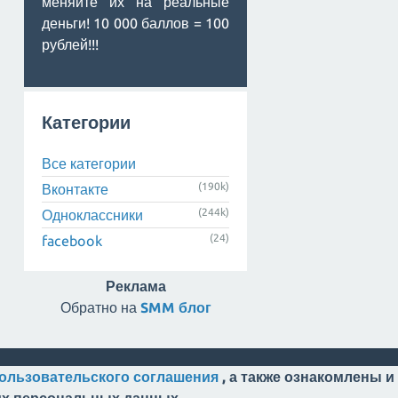
меняйте их на реальные
деньги! 10 000 баллов = 100
рублей!!!
Категории
Все категории
(190k)
Вконтакте
(244k)
Одноклассники
(24)
facebook
Реклама
Обратно на
SMM блог
ользовательского соглашения
, а также ознакомлены и
оих персональных данных.